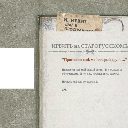
"Приснился мнѣ мой старый другъ ..."
Приснился мнѣ мой старый другъ - И я рыдала съ
облегченьемъ. Я поняла, проснувшись вдругъ:
Послалъ мнѣ кто-то озареньѣ.
1981