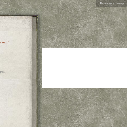
Начальная страница
ть..."
рѣй,