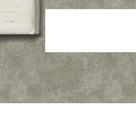
------>