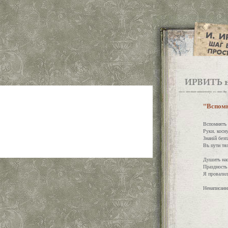
"Вспомн
Вспомнятъ 
Руки, косн
Знаній без
Въ пути тя
Душитъ нас
Праздность 
Я провалил
Ненаписанн