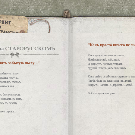
"Какъ просто ничего не зна
Какъ просто ничего не знать,
Намѣренно всѣ забывши.
ятъ забытую пьесу ..."
И формулъ полную тетрадь,
Друзей, теперь ужѣ бывшихъ.
забытую пьесу
Какъ снѣгъ съ рѣсницъ стряхнуть ско
увшись струны.
Чтобъ боль не плавилась въ душѣ.
плодныхъ вѣсомъ
Закрыть. Забить. Сдержать.Сумѣй.
готимся мы.
Всё это прожито уже.
ъ безполезность,
сбиваетъ съ ногъ...
ась въ бездну
ыхъ строкъ.